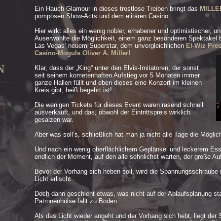
Ein Hauch Glamour in dieses trostlose Treiben bringt das
MILLE
pompösen Show-Acts und dem elitären Casino.
Hier wirkt alles ein wenig nobler, erhabener und optimistischer, u
Auserwählte die Möglichkeit, einem ganz besonderen Spektakel be
Las Vegas‘ neuem Superstar, dem unvergleichlichen
El-Wiz Pre
Casino-Moguls Oliver A. Miller!
N
Klar, dass der „King“ unter den Elvis-Imitatoren, der sonst
seit seinem kometenhaften Aufstieg vor 5 Monaten immer
ganze Hallen füllt und eben dieses eine Konzert im kleinen
Kreis gibt, heiß begehrt ist!
Die wenigen Tickets für dieses Event waren rasend schnell
ausverkauft, und das, obwohl der Eintrittspreis wirklich
gesalzen war.
Aber was soll’s, schließlich hat man ja nicht alle Tage die Möglic
Und nach ein wenig oberflächlichem Geplänkel und leckerem Es
endlich der Moment, auf den alle sehnlichst warten, der große Auft
Bevor der Vorhang sich heben soll, wird die Spannungsschraube
Licht erlischt.
Doch dann geschieht etwas, was nicht auf der Ablaufsplanung 
Patronenhülse fällt zu Boden.
Als das Licht wieder angeht und der Vorhang sich hebt, liegt der