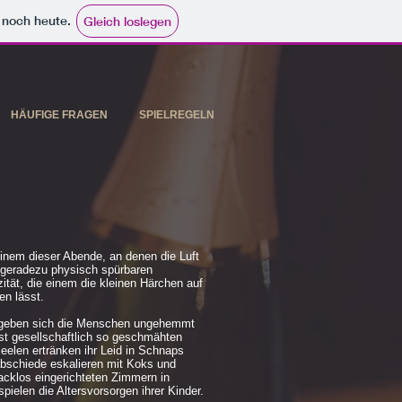
e noch heute.
Gleich loslegen
HÄUFIGE FRAGEN
SPIELREGELN
einem dieser Abende, an denen die Luft
r geradezu physisch spürbaren
zität, die einem die kleinen Härchen auf
n lässt.
e geben sich die Menschen ungehemmt
st gesellschaftlich so geschmähten
Seelen ertränken ihr Leid in Schnaps
abschiede eskalieren mit Koks und
cklos eingerichteten Zimmern in
ielen die Altersvorsorgen ihrer Kinder.