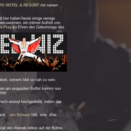
RS HOTEL & RESORT
mit seinen
nd hier haben heute einige wenige
izuwohnen, ein intimer Auftritt von
ss-Play
zu Ehren des Geburtstags des
hkeit, seinem Idol so nah zu sein.
sen am exquisiten Buffet kommt nun
ritt.
 noch einmal hochgedreht, indem das
stand…
ein Schuss
fällt, eine .45er
 Star des Abends leblos auf der Bühne,