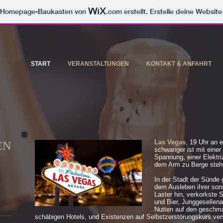
m Homepage-Baukasten von
.com
erstellt. Erstelle deine Websit
START
VERANSTALTUNGEN
KONTAKT & ANFAHRT
Las Vegas
, 19 Uhr an 
EN
schwanger ist mit eine
Spannung, einer Elektri
dem Arm zu Berge stehe
In der Stadt der Sünd
dem Ausleben ihrer son
Laster hin, verkorkste 
und Bier, Junggesellen
Nutten auf den geschma
schäbigen Hotels, und Existenzen auf Selbstzerstörungskurs versp